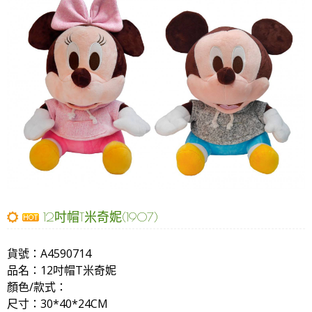
12吋帽T米奇妮(1907)
貨號：
A4590714
品名：
12吋帽T米奇妮
顏色/款式：
尺寸：30*40*24CM