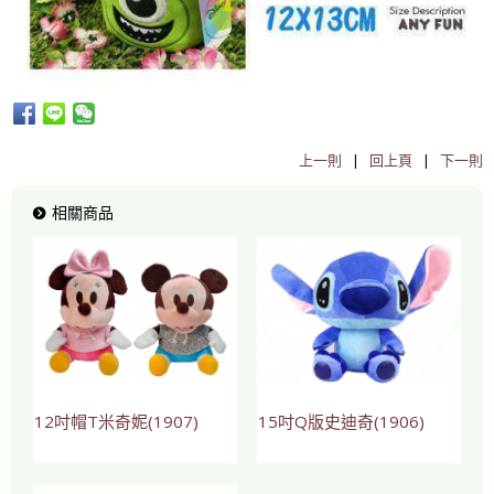
上一則
|
回上頁
|
下一則
相關商品
12吋帽T米奇妮(1907)
15吋Q版史迪奇(1906)